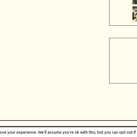
te
by
Themes Awesome
© Copyright by niek@rany 2017. All Right
ve your experience. We'll assume you're ok with this, but you can opt-out if