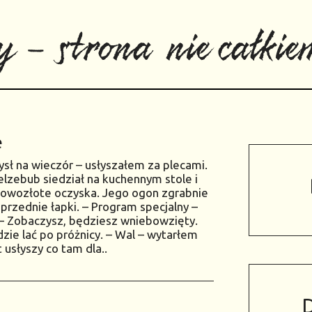
y - strona nie całkiem
e
sł na wieczór – usłyszałem za plecami.
lzebub siedział na kuchennym stole i
owozłote oczyska. Jego ogon zgrabnie
przednie łapki. – Program specjalny –
 – Zobaczysz, będziesz wniebowzięty.
zie lać po próżnicy. – Wal – wytarłem
 usłyszy co tam dla..
D