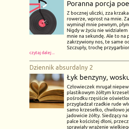
Poranna porcja poe
Z bocznej uliczki, zza krza
rowerze, wprost na mnie. Z
wyminął mnie pewnym, płynn
Nigdy w życiu nie widziałe
mnie na sekundę. Ale to na 
zakrzywiony nos, te same oc
Szczupły, trochę przygarbion
czytaj dalej ...
Dziennik absurdalny 2
Łyk benzyny, wosku
Człowieczek mrugał niepewni
plastikowym żółtym krzese
pośrodku rzęsiście oświetl
przygładzał rzadkie rude wło
samo krzesełko, chwilowo jes
jadowicie żółty. Siedzący na
palce kościstej dłoni, prze
sprawiały wrażenie wielkieg