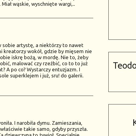
 Miał wąskie, wyschnięte wargi,..
 sobie artystę, a niektórzy to nawet
mi kreatorzy wokół, gdzie by mięsem nie
sobie iskrę bożą, w mordę. Nie to, żeby
obić, malować czy rzeźbić, co to to już
Teodo
at? A po co? Wystarczy entuzjazm. I
ole superklejem i już, sru! do galerii.
oniła. I narobiła dymu. Zamieszania,
właściwie takie samo, gdyby przyszła.
a dziewczyna to żywioł. Specjalnie