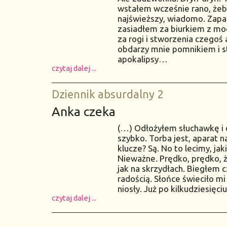
wstałem wcześnie rano, żeb
najświeższy, wiadomo. Zapa
zasiadłem za biurkiem z m
za rogi i stworzenia czegoś 
obdarzy mnie pomnikiem i s
apokalipsy…
czytaj dalej ...
Dziennik absurdalny 2
Anka czeka
(…) Odłożyłem słuchawkę i o
szybko. Torba jest, aparat n
klucze? Są. No to lecimy, ja
Nieważne. Prędko, prędko, 
jak na skrzydłach. Biegłem c
radością. Słońce świeciło m
niosły. Już po kilkudziesię
czytaj dalej ...