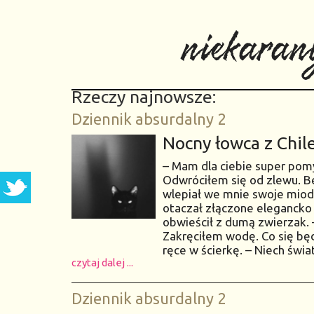
niekaran
Rzeczy najnowsze:
Dziennik absurdalny 2
Nocny łowca z Chil
– Mam dla ciebie super pomy
Odwróciłem się od zlewu. Be
wlepiał we mnie swoje miod
otaczał złączone elegancko 
obwieścił z dumą zwierzak.
Zakręciłem wodę. Co się będ
ręce w ścierkę. – Niech świat
czytaj dalej ...
Dziennik absurdalny 2