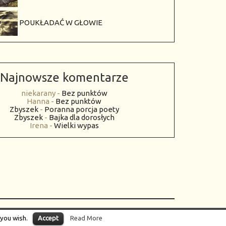
POUKŁADAĆ W GŁOWIE
Najnowsze komentarze
niekarany
-
Bez punktów
Hanna
-
Bez punktów
Zbyszek
-
Poranna porcja poety
Zbyszek
-
Bajka dla dorosłych
Irena
-
Wielki wypas
s Reserved.
 you wish.
Accept
Read More