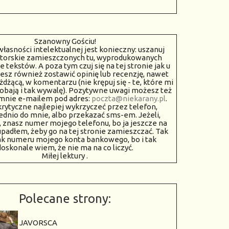
Szanowny Gościu!
własności intelektualnej jest konieczny: uszanuj
torskie zamieszczonych tu, wyprodukowanych
 tekstów. A poza tym czuj się na tej stronie jak u
żesz również zostawić opinię lub recenzję, nawet
dżącą, w komentarzu (nie krępuj się - te, które mi
dobają i tak wywalę). Pozytywne uwagi możesz też
 mnie e-mailem pod adres:
poczta@niekarany.pl
.
krytyczne najlepiej wykrzyczeć przez telefon,
dnio do mnie, albo przekazać sms-em. Jeżeli,
, znasz numer mojego telefonu, bo ja jeszcze na
upadłem, żeby go na tej stronie zamieszczać. Tak
ak numeru mojego konta bankowego, bo i tak
doskonale wiem, że nie ma na co liczyć.
Miłej lektury .
Polecane strony:
JAVORSCA