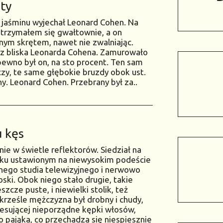
ty
ka jaśminu wyjechał Leonard Cohen. Na
atrzymałem się gwałtownie, a on
ym skrętem, nawet nie zwalniając.
m z bliska Leonarda Cohena. Zamurowało
pewno był on, na sto procent. Ten sam
zy, te same głębokie bruzdy obok ust.
y. Leonard Cohen. Przebrany był za..
 kęs
e w świetle reflektorów. Siedział na
łku ustawionym na niewysokim podeście
onego studia telewizyjnego i nerwowo
ski. Obok niego stało drugie, takie
zcze puste, i niewielki stolik, też
 krześle mężczyzna był drobny i chudy,
czesującej nieporządne kępki włosów,
o pająka, co przechadza się niespiesznie