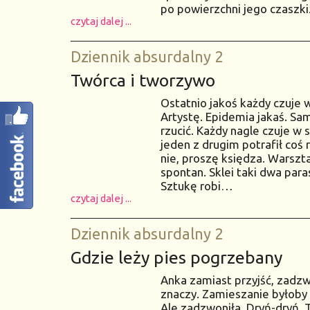
po powierzchni jego czaszki.
czytaj dalej ...
Dziennik absurdalny 2
Twórca i tworzywo
Ostatnio jakoś każdy czuje w
Artystę. Epidemia jakaś. Sa
rzucić. Każdy nagle czuje w 
jeden z drugim potrafił coś r
nie, proszę księdza. Warszt
spontan. Sklei taki dwa paras
Sztukę robi…
czytaj dalej ...
Dziennik absurdalny 2
Gdzie leży pies pogrzebany
Anka zamiast przyjść, zadzw
znaczy. Zamieszanie byłoby 
Ale zadzwoniła. Dryń-dryń. T