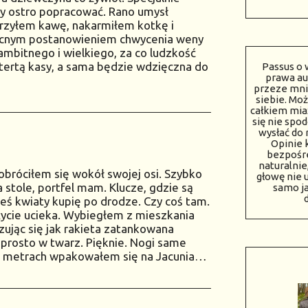
y ostro popracować. Rano umysł
rzyłem kawę, nakarmiłem kotkę i
ocnym postanowieniem chwycenia weny
ambitnego i wielkiego, za co ludzkość
tertą kasy, a sama będzie wdzięczna do
Passus o 
prawa au
przeze mnie
siebie. Mo
całkiem miaż
się nie spo
wysłać do
Opinie 
bezpośre
naturalnie
bróciłem się wokół swojej osi. Szybko
głowę nie 
a stole, portfel mam. Klucze, gdzie są
samo j
kieś kwiaty kupię po drodze. Czy coś tam.
życie ucieka. Wybiegłem z mieszkania
zując się jak rakieta zatankowana
i prosto w twarz. Pięknie. Nogi same
ciu metrach wpakowałem się na Jacunia…